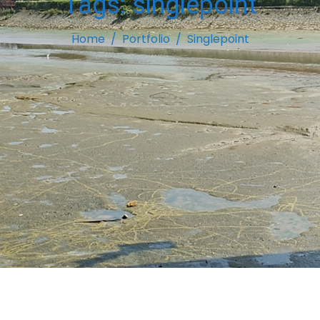
Tags:
singlepoint
Home
Portfolio
Singlepoint