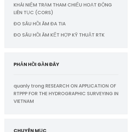
KHÁI NIỆM TRẠM THAM CHIẾU HOẠT ĐỘNG
LIÊN TỤC (CORS)
ĐO SÂU HỒI ÂM ĐA TIA
ĐO SÂU HỒI ÂM KẾT HỢP KỸ THUẬT RTK
PHẢN HỒI GẦN ĐÂY
quanly
trong
RESEARCH ON APPLICATION OF
RTPPP FOR THE HYDROGRAPHIC SURVEYING IN
VIETNAM
CHUYÊN MỤC