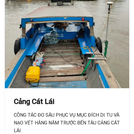
Cảng Cát Lái
CÔNG TÁC ĐO SÂU PHỤC VỤ MỤC ĐÍCH DI TU VÀ
NẠO VÉT HẰNG NĂM TRƯỚC BẾN TÀU CẢNG CÁT
LÁI.