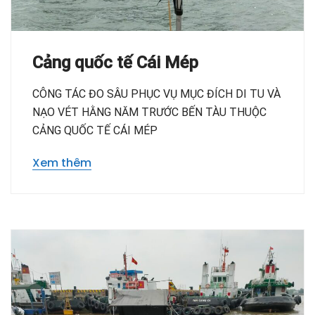
Cảng quốc tế Cái Mép
CÔNG TÁC ĐO SÂU PHỤC VỤ MỤC ĐÍCH DI TU VÀ
NẠO VÉT HẰNG NĂM TRƯỚC BẾN TÀU THUỘC
CẢNG QUỐC TẾ CÁI MÉP
Xem thêm