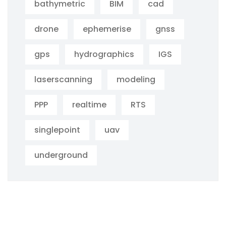
bathymetric
BIM
cad
drone
ephemerise
gnss
gps
hydrographics
IGS
laserscanning
modeling
PPP
realtime
RTS
singlepoint
uav
underground