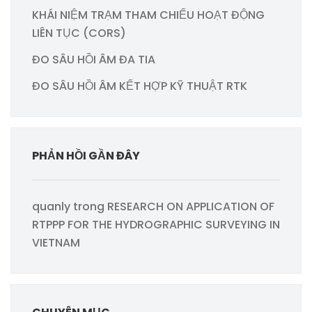
KHÁI NIỆM TRẠM THAM CHIẾU HOẠT ĐỘNG
LIÊN TỤC (CORS)
ĐO SÂU HỒI ÂM ĐA TIA
ĐO SÂU HỒI ÂM KẾT HỢP KỸ THUẬT RTK
PHẢN HỒI GẦN ĐÂY
quanly
trong
RESEARCH ON APPLICATION OF
RTPPP FOR THE HYDROGRAPHIC SURVEYING IN
VIETNAM