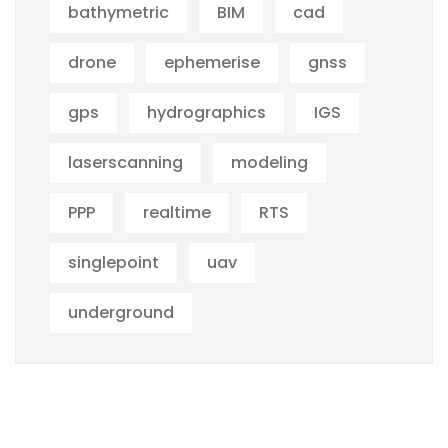
bathymetric
BIM
cad
drone
ephemerise
gnss
gps
hydrographics
IGS
laserscanning
modeling
PPP
realtime
RTS
singlepoint
uav
underground