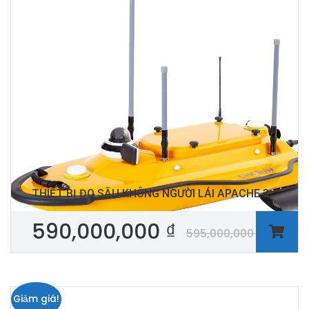
THIẾT BỊ ĐO SÂU KHÔNG NGƯỜI LÁI APACHE 3
590,000,000
₫
595,000,000
₫
Giảm giá!