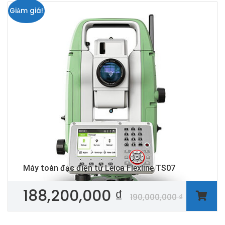
Giảm giá!
Máy toàn đạc điện tử Leica Flexline TS07
188,200,000
₫
190,000,000
₫