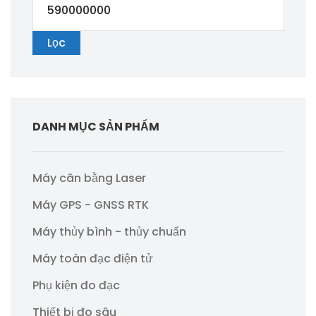
nhất
cao
Lọc
nhất
DANH MỤC SẢN PHẨM
Máy cân bằng Laser
Máy GPS - GNSS RTK
Máy thủy bình - thủy chuẩn
Máy toàn đạc điện tử
Phụ kiện đo đạc
Thiết bị đo sâu