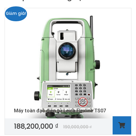
Giảm giá!
Máy toàn đạc điện tử Leica Flexline TS07
188,200,000
₫
190,000,000
₫