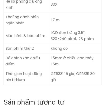
Hệ số phóng đại ống
30X
kính
Khoảng cách nhìn
1.7 m
ngắn nhất
LCD đen trắng 3.5”,
Màn hình & bàn phím
320×240 pixel, 28 phím
Bàn phím thứ 2
không có
Độ chính xác chiếu
1.5mm ở chiều cao máy
điểm
1.5m
Thời gian hoạt động
GEB331 15 giờ, GEB361 30
pin Lithium
giờ
Sản phẩm tương tự