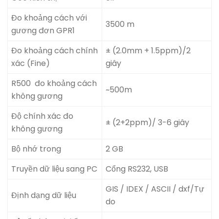
Đo khoảng cách với
3500 m
gương đơn GPR1
Đo khoảng cách chính
± (2.0mm + 1.5ppm)/2
xác (Fine)
giây
R500 đo khoảng cách
~500m
không gương
Độ chính xác đo
± (2+2ppm)/ 3-6 giây
không gương
Bộ nhớ trong
2 GB
Truyền dữ liệu sang PC
Cổng RS232, USB
GIS / IDEX / ASCII / dxf/Tự
Định dạng dữ liệu
do