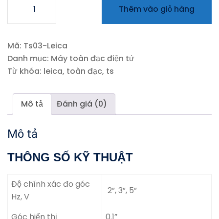
Máy
Thêm vào giỏ hàng
toàn
đạc
điện
Mã:
Ts03-Leica
tử
Danh mục:
Máy toàn đạc điện tử
Leica
Từ khóa:
leica
,
toàn đạc
,
ts
Flexline
TS03
số
Mô tả
Đánh giá (0)
lượng
Mô tả
THÔNG SỐ KỸ THUẬT
Độ chính xác đo góc
2”, 3”, 5”
Hz, V
Góc hiển thị
0.1”