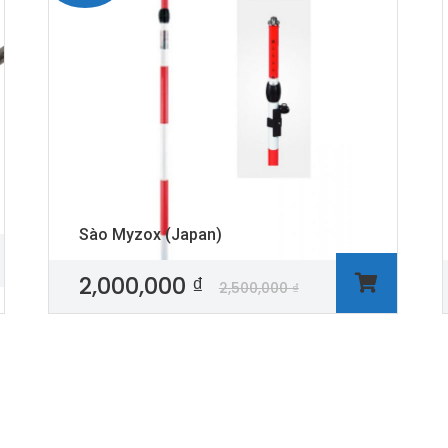
Sào Myzox (Japan)
2,000,000
₫
2,500,000
₫