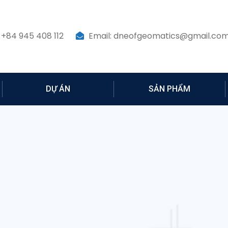
 +84 945 408 112
Email: dneofgeomatics@gmail.co
DỰ ÁN
SẢN PHẨM