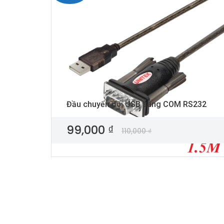
Đầu chuyển đổi USB sang COM RS232
99,000
₫
110,000
₫