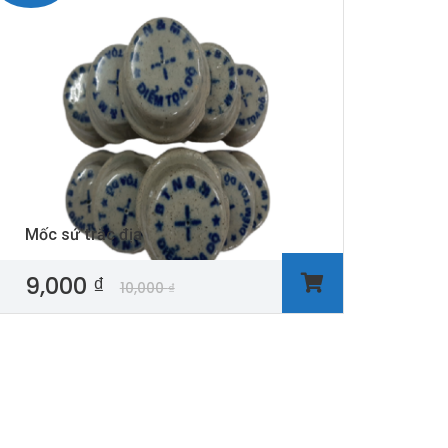
Mốc sứ trắc địa
9,000
₫
10,000
₫