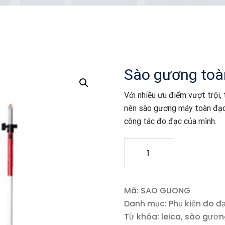
Sào gương toà
Với nhiều ưu điểm vượt trội,
nên sào gương máy toàn đạc 
công tác đo đạc của mình.
Sào
gương
toàn
đạc
Mã:
SAO GUONG
Leica
Danh mục:
Phụ kiện đo đ
số
Từ khóa:
leica
,
sào gươn
lượng