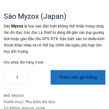
Sào Myzox (Japan)
Sào
Myzox
là loại sào đặc biệt không thể thiếu trong công
tác đo đạc trắc địa. Là thiết bị dùng để gắn các loại gương
đơn hoặc gắn đầu thu GPS-RTK. Đặc biệt sào có nhiều kích
thước khác nhau và có thể tùy chỉnh dài ngắn, phù hợp cho
mọi đối tượng.
Cho phép đặt hàng trước
Sào
Thêm vào giỏ hàng
Myzox
(Japan)
số
Mã:
Myzox
lượng
Danh mục:
Phụ kiện đo đạc
Từ khóa:
myzox
,
pole