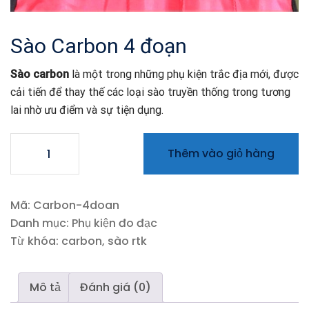
Sào Carbon 4 đoạn
Sào carbon
là một trong những phụ kiện trắc địa mới, được
cải tiến để thay thế các loại sào truyền thống trong tương
lai nhờ ưu điểm và sự tiện dụng.
Sào
Thêm vào giỏ hàng
Carbon
4
đoạn
Mã:
Carbon-4doan
số
Danh mục:
Phụ kiện đo đạc
lượng
Từ khóa:
carbon
,
sào rtk
Mô tả
Đánh giá (0)