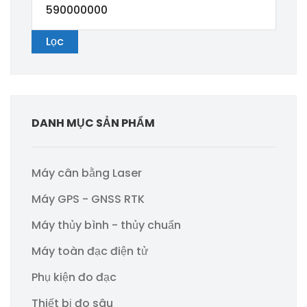
nhất
cao
Lọc
nhất
DANH MỤC SẢN PHẨM
Máy cân bằng Laser
Máy GPS - GNSS RTK
Máy thủy bình - thủy chuẩn
Máy toàn đạc điện tử
Phụ kiện đo đạc
Thiết bị đo sâu