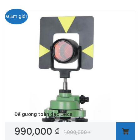
Giảm giá!
Đế gương toàn đạc Leica
990,000
₫
1,000,000
₫