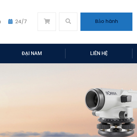
Bảo hành
m
24/7
ĐẠI NAM
LIÊN HỆ