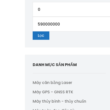
Giá
thấp
Giá
nhất
cao
Lọc
nhất
DANH MỤC SẢN PHẨM
Máy cân bằng Laser
Máy GPS - GNSS RTK
Máy thủy bình - thủy chuẩn