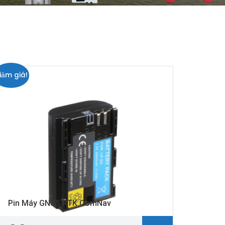
iảm giá!
Pin Máy GNSS RTK ComNav