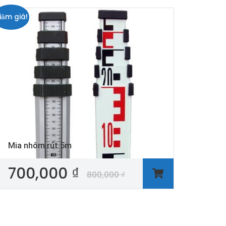
iảm giá!
Mia nhôm rút 5m
700,000
₫
800,000
₫