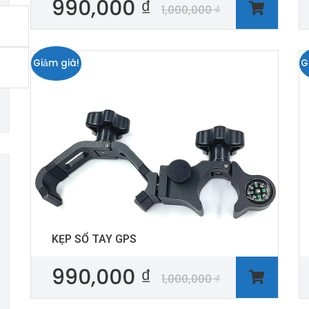
990,000
₫
1,000,000
₫
Giảm giá!
G
KẸP SỔ TAY GPS
990,000
₫
1,000,000
₫