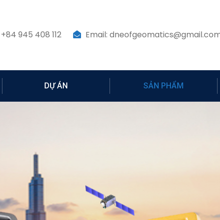
 +84 945 408 112
Email: dneofgeomatics@gmail.co
DỰ ÁN
SẢN PHẨM