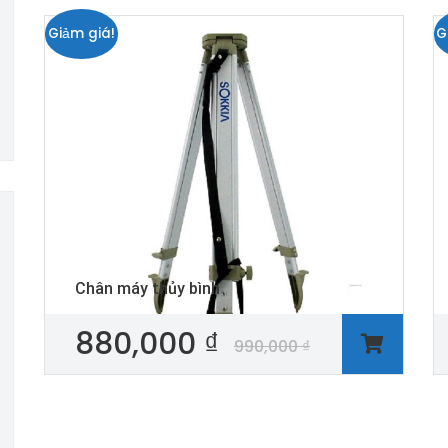
Giảm giá!
G
Chân máy thủy bình
880,000
₫
990,000
₫