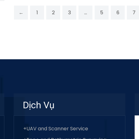
←
1
2
3
…
5
6
7
Dịch Vụ
+UAV and Scanner Service