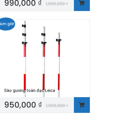
990,000
₫
1,000,000
₫
iảm giá!
Sào gương toàn đạc Leica
950,000
₫
1,000,000
₫