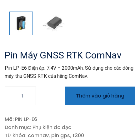
Pin Máy GNSS RTK ComNav
Pin LP-E6 Điện áp: 7.4V – 2000mAh. Sử dụng cho các dòng
máy thu GNSS RTK của hãng ComNav.
Pin
Thêm vào giỏ hàng
Máy
GNSS
RTK
Mã:
PIN LP-E6
ComNav
Danh mục:
Phụ kiện đo đạc
số
Từ khóa:
comnav
,
pin gps
,
t300
lượng