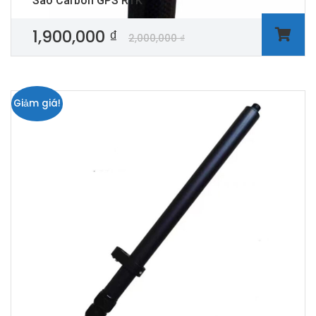
Sào Carbon GPS RTK
1,900,000
₫
2,000,000
₫
Giảm giá!