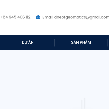
 +84 945 408 112
Email: dneofgeomatics@gmail.co
DỰ ÁN
SẢN PHẨM