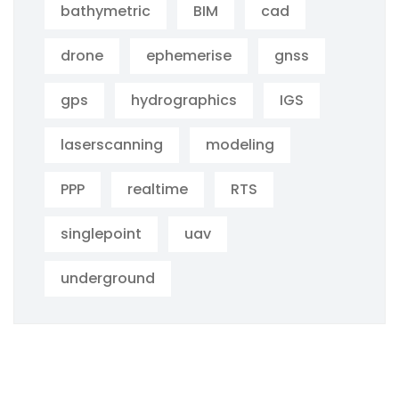
bathymetric
BIM
cad
drone
ephemerise
gnss
gps
hydrographics
IGS
laserscanning
modeling
PPP
realtime
RTS
singlepoint
uav
underground