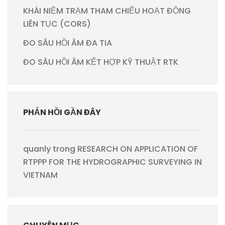
KHÁI NIỆM TRẠM THAM CHIẾU HOẠT ĐỘNG
LIÊN TỤC (CORS)
ĐO SÂU HỒI ÂM ĐA TIA
ĐO SÂU HỒI ÂM KẾT HỢP KỸ THUẬT RTK
PHẢN HỒI GẦN ĐÂY
quanly
trong
RESEARCH ON APPLICATION OF
RTPPP FOR THE HYDROGRAPHIC SURVEYING IN
VIETNAM