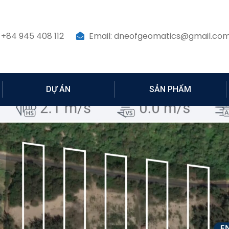
 +84 945 408 112
Email: dneofgeomatics@gmail.co
DỰ ÁN
SẢN PHẨM