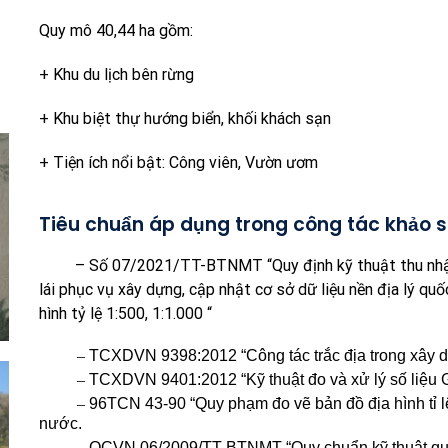
Quy mô 40,44 ha gồm:
+ Khu du lịch bên rừng
+ Khu biệt thự hướng biển, khối khách sạn
+ Tiện ích nổi bật: Công viên, Vườn ươm
Tiêu chuẩn áp dụng trong công tác khảo s
– Số 07/2021/TT-BTNMT “Quy định kỹ thuật thu nhận và
lái phục vụ xây dựng, cập nhật cơ sở dữ liệu nền địa lý quốc
hình tỷ lệ 1:500, 1:1.000 “
–
TCXDVN 9398:2012 “Công tác trắc địa trong xây dự
–
TCXDVN 9401:2012 “Kỹ thuật đo và xử lý số liệu G
–
96TCN 43-90 “Quy phạm đo vẽ bản đồ địa hình tỉ l
nước.
–
QCVN 06/2009/TT-BTNMT “Quy chuẩn kỹ thuật quốc