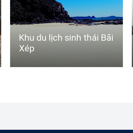
Khu du lịch sinh thái Bãi
Xép