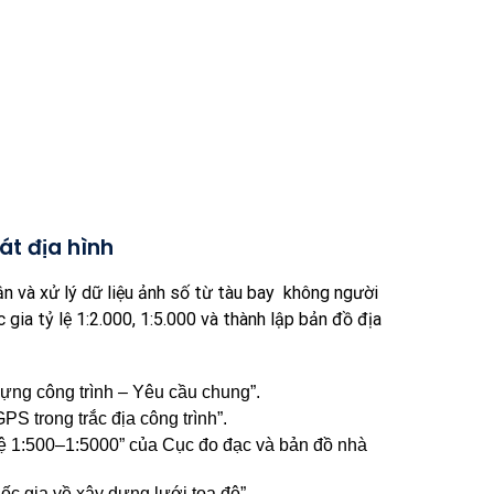
át địa hình
 xử lý dữ liệu ảnh số từ tàu bay không người
 gia tỷ lệ 1:2.000, 1:5.000 và thành lập bản đồ địa
ng công trình – Yêu cầu chung”.
PS trong trắc địa công trình”.
ệ 1:500–1:5000” của Cục đo đạc và bản đồ nhà
 gia về xây dựng lưới tọa độ”.