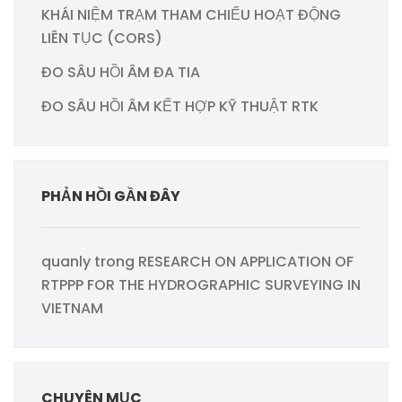
KHÁI NIỆM TRẠM THAM CHIẾU HOẠT ĐỘNG
LIÊN TỤC (CORS)
ĐO SÂU HỒI ÂM ĐA TIA
ĐO SÂU HỒI ÂM KẾT HỢP KỸ THUẬT RTK
PHẢN HỒI GẦN ĐÂY
quanly
trong
RESEARCH ON APPLICATION OF
RTPPP FOR THE HYDROGRAPHIC SURVEYING IN
VIETNAM
CHUYÊN MỤC