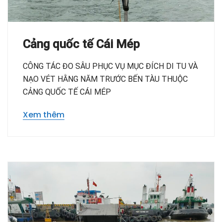
Cảng quốc tế Cái Mép
CÔNG TÁC ĐO SÂU PHỤC VỤ MỤC ĐÍCH DI TU VÀ
NẠO VÉT HẰNG NĂM TRƯỚC BẾN TÀU THUỘC
CẢNG QUỐC TẾ CÁI MÉP
Xem thêm