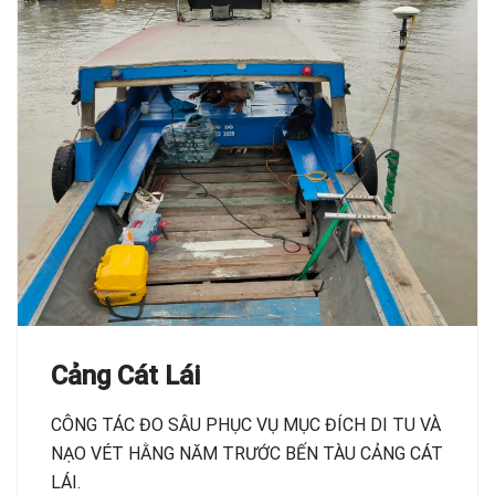
Cảng Cát Lái
CÔNG TÁC ĐO SÂU PHỤC VỤ MỤC ĐÍCH DI TU VÀ
NẠO VÉT HẰNG NĂM TRƯỚC BẾN TÀU CẢNG CÁT
LÁI.