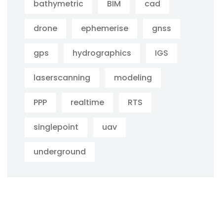
bathymetric
BIM
cad
drone
ephemerise
gnss
gps
hydrographics
IGS
laserscanning
modeling
PPP
realtime
RTS
singlepoint
uav
underground