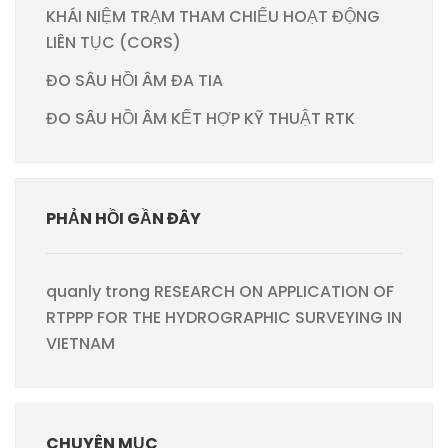
KHÁI NIỆM TRẠM THAM CHIẾU HOẠT ĐỘNG
LIÊN TỤC (CORS)
ĐO SÂU HỒI ÂM ĐA TIA
ĐO SÂU HỒI ÂM KẾT HỢP KỸ THUẬT RTK
PHẢN HỒI GẦN ĐÂY
quanly
trong
RESEARCH ON APPLICATION OF
RTPPP FOR THE HYDROGRAPHIC SURVEYING IN
VIETNAM
CHUYÊN MỤC