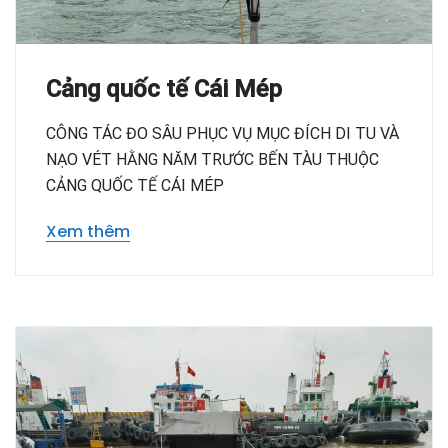
Cảng quốc tế Cái Mép
CÔNG TÁC ĐO SÂU PHỤC VỤ MỤC ĐÍCH DI TU VÀ
NẠO VÉT HẰNG NĂM TRƯỚC BẾN TÀU THUỘC
CẢNG QUỐC TẾ CÁI MÉP
Xem thêm