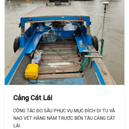
Cảng Cát Lái
CÔNG TÁC ĐO SÂU PHỤC VỤ MỤC ĐÍCH DI TU VÀ
NẠO VÉT HẰNG NĂM TRƯỚC BẾN TÀU CẢNG CÁT
LÁI.