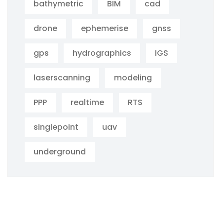
bathymetric
BIM
cad
drone
ephemerise
gnss
gps
hydrographics
IGS
laserscanning
modeling
PPP
realtime
RTS
singlepoint
uav
underground