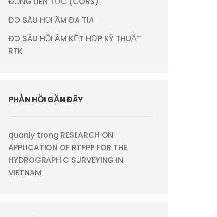
ĐỘNG LIÊN TỤC (CORS)
ĐO SÂU HỒI ÂM ĐA TIA
ĐO SÂU HỒI ÂM KẾT HỢP KỸ THUẬT
RTK
PHẢN HỒI GẦN ĐÂY
quanly
trong
RESEARCH ON
APPLICATION OF RTPPP FOR THE
HYDROGRAPHIC SURVEYING IN
VIETNAM