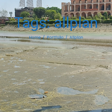
Tags:
allplan
Home
Portfolio
Allplan