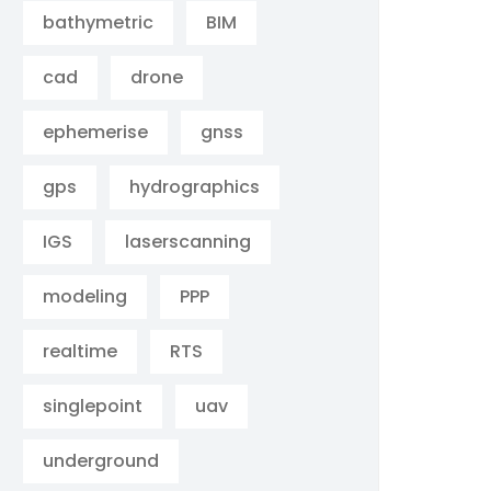
bathymetric
BIM
cad
drone
ephemerise
gnss
gps
hydrographics
IGS
laserscanning
modeling
PPP
realtime
RTS
singlepoint
uav
underground