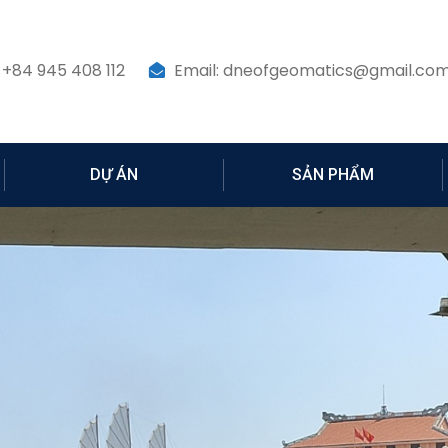
 +84 945 408 112
Email: dneofgeomatics@gmail.co
DỰ ÁN
SẢN PHẨM