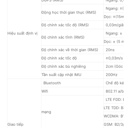
Ngang: ±(8
Động học thời gian thực (RMS)
Dọc: ±(15mm
Độ chính xác tốc độ (RMS)
0,03m/giây
Hiệu suất định vị
Ngang: ± (2
Độ chính xác tĩnh (RMS)
Dọc: ± (5 mm
Độ chính xác về thời gian (RMS)
20ns
Độ chính xác tốc độ
≥0,03m/s
Độ chính xác bù nghiêng
2cm (Góc ngh
Tần suất cập nhật IMU
200Hz
Bluetooth
Chế độ kép 
Wifi
802.11 a/b/g
LTE FDD: B1
LTE TDD: B38
mạng
WCDMA: B1/2
Giao tiếp
GSM: B2/3/5