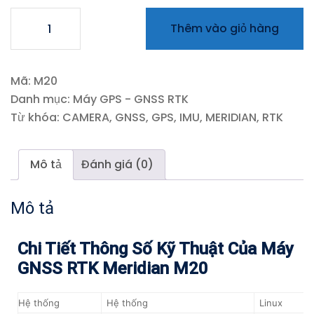
Thêm vào giỏ hàng
Mã:
M20
Danh mục:
Máy GPS - GNSS RTK
Từ khóa:
CAMERA
,
GNSS
,
GPS
,
IMU
,
MERIDIAN
,
RTK
Mô tả
Đánh giá (0)
Mô tả
Chi Tiết Thông Số Kỹ Thuật Của Máy
GNSS RTK Meridian M20
Hệ thống
Hệ thống
Linux