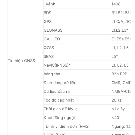
Kênh
1408
BDS
B1I,B2I,B3I,
GPS
L1 C/A,L1C*,
GLONASS
L1,L2,L3*
GALILEO
E1,E5a,E5b,
QZSS
L1, L2, L5, L
SBAS
L5*
Tín hiệu GNSS
NavIC(IRNSS)*
L1, L2, L5
băng tần L
B2b PPP
Định dạng dữ liệu
CMR, CMR+,
Dữ liệu đầu ra
NMEA-0183,
Tốc độ cập nhật
20Hz
Thời gian để lấy lại
<1 giây
Khởi động nguội
<40
Định vị điểm đơn (RMS)
Ngang: 1,5m
DGPS (RMS)
Ngang: 0,4m