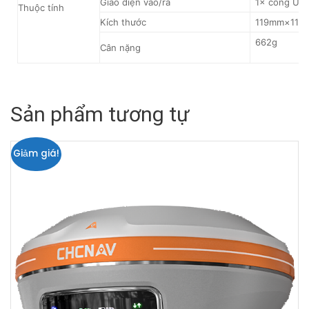
Giao diện vào/ra
1× cổng USB
Thuộc tính
Kích thước
119mm×119
662g
Cân nặng
Sản phẩm tương tự
Giảm giá!