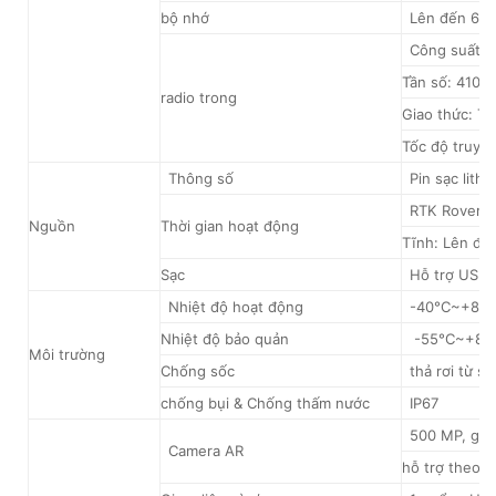
bộ nhớ
Lên đến 64
Công suất 
Tần số: 410
radio trong
Giao thức: T
Tốc độ truyề
Thông số
Pin sạc lith
RTK Rover: L
Nguồn
Thời gian hoạt động
Tĩnh: Lên đến
Sạc
Hỗ trợ USB 
Nhiệt độ hoạt động
-40°C~+85°
Nhiệt độ bảo quản
-55°C~+85
Môi trường
Chống sốc
thả rơi từ s
chống bụi & Chống thấm nước
IP67
500 MP, góc 
Camera AR
hỗ trợ theo dõ