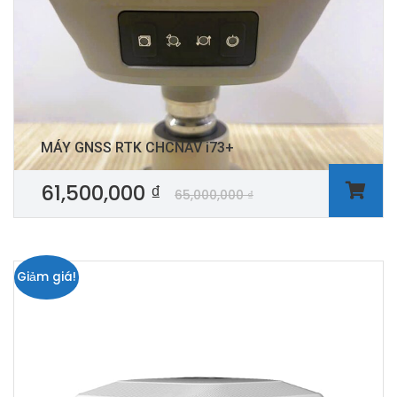
MÁY GNSS RTK CHCNAV i73+
61,500,000
₫
65,000,000
₫
Giảm giá!