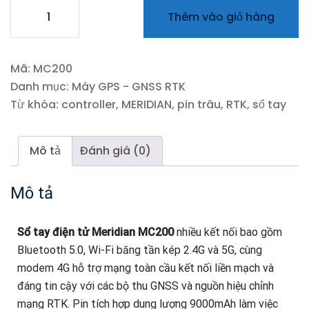
Thêm vào giỏ hàng
Mã:
MC200
Danh mục:
Máy GPS - GNSS RTK
Từ khóa:
controller
,
MERIDIAN
,
pin trâu
,
RTK
,
sổ tay
Mô tả
Đánh giá (0)
Mô tả
Sổ tay điện tử Meridian MC200
nhiều kết nối bao gồm
Bluetooth 5.0, Wi-Fi băng tần kép 2.4G và 5G, cùng
modem 4G hỗ trợ mạng toàn cầu kết nối liền mạch và
đáng tin cậy với các bộ thu GNSS và nguồn hiệu chỉnh
mạng RTK. Pin tích hợp dung lượng 9000mAh làm việc