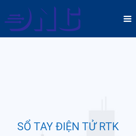
SỔ TAY ĐIỆN TỬ RTK