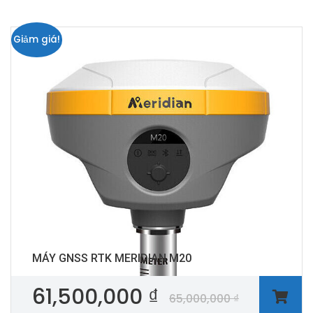
Giảm giá!
MÁY GNSS RTK MERIDIAN M20
61,500,000
₫
65,000,000
₫