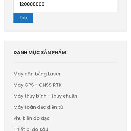
nhất
cao
Lọc
nhất
DANH MỤC SẢN PHẨM
Máy cân bằng Laser
Máy GPS - GNSS RTK
Máy thủy bình - thủy chuẩn
Máy toàn đạc điện tử
Phụ kiện đo đạc
Thiết bị đo sâu