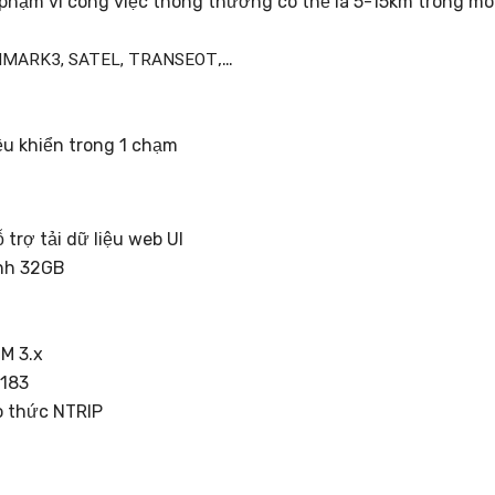
 phạm vi công việc thông thường có thể là 5-15km trong mô
,…
MMARK3, SATEL, TRANSEOT
iều khiển trong 1 chạm
trợ tải dữ liệu web UI
nh 32GB
CM 3.x
0183
o thức NTRIP