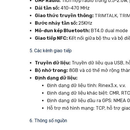
UHF Radio:
Tích hợp radio trong 0.5-2.0W,
Dải tần số:
410-470 MHz
Giao thức truyền thông:
TRIMTALK, TRI
Bước nhảy tần số:
25KHz
Mô-đun kép Bluetooth:
BT4.0 dual mode
Giao tiếp NFC:
Kết nối giữa bộ thu và bộ đ
5. Các kênh giao tiếp
Truyền dữ liệu:
Truyền dữ liệu qua USB, hỗ 
Bộ nhớ trong:
8GB và có thể mở rộng thà
Định dạng dữ liệu:
Định dạng dữ liệu tĩnh: Rinex3.x, v.v.
Định dạng dữ liệu khác biệt: CMR, RT
Định dạng dữ liệu đầu ra GPS: NMEA 
Hỗ trợ mô hình mạng: TCP, hỗ trợ gia
6. Thông số nguồn