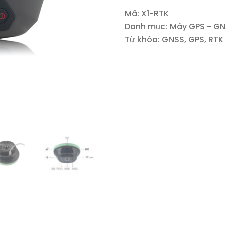
Mã:
X1-RTK
Danh mục:
Máy GPS - GN
Từ khóa:
GNSS
,
GPS
,
RTK