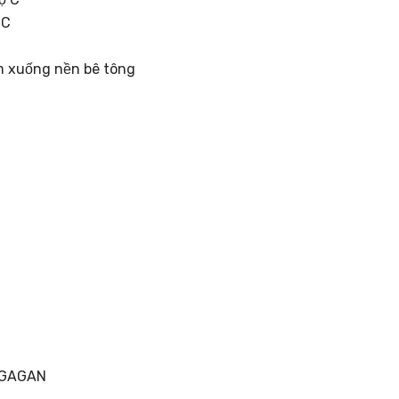
 C
m xuống nền bê tông
 GAGAN