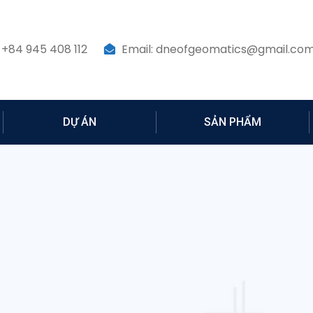
 +84 945 408 112
Email: dneofgeomatics@gmail.co
DỰ ÁN
SẢN PHẨM