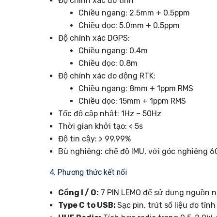
Độ chính xác đo tĩnh
Chiều ngang: 2.5mm + 0.5ppm
Chiều dọc: 5.0mm + 0.5ppm
Độ chính xác DGPS:
Chiều ngang: 0.4m
Chiều dọc: 0.8m
Độ chính xác đo động RTK:
Chiều ngang: 8mm + 1ppm RMS
Chiều dọc: 15mm + 1ppm RMS
Tốc độ cập nhật: 1Hz – 50Hz
Thời gian khởi tạo: < 5s
Độ tin cậy: > 99.99%
Bù nghiêng: chế độ IMU, với góc nghiêng 6
4. Phương thức kết nối
Cổng I / O:
7 PIN LEMO để sử dụng nguồn ngo
Type C to USB:
Sạc pin, trút số liệu đo tĩn