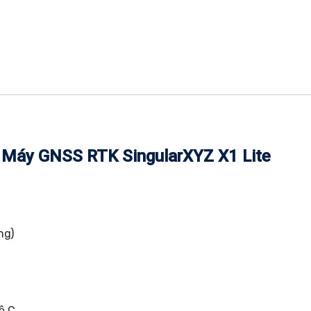
 Máy GNSS RTK SingularXYZ X1 Lite
ng)
ộ C