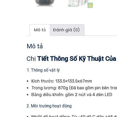
Mô tả
Đánh giá (0)
Mô tả
Chi
Tiết Thông Số Kỹ Thuật Của
1. Thông số vật lý
Kích thước: 133.5×133.5x67mm
Trọng lượng: 870g (Đã bao gồm pin bên tro
Bảng điều khiển: gồm 2 nút và 4 đèn LED
2. Môi trường hoạt động
Nhiệt độ hoạt động: Từ -40 độ C đến +65 đ