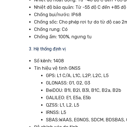
Nhiệt độ bảo quản: Từ -55 độ C đến +85 độ
Chống bụi/nước: IP68
Chống sốc: Cho phép rơi tự do từ độ cao 2
Chống rung: Có
Chống ẩm: 100%, ngưng tụ
3. Hệ thống định vị
Số kênh: 1408
Tín hiệu vệ tinh GNSS
GPS: L1 C/A, L1C, L2P, L2C, L5
GLONASS: G1, G2, G3
BeiDOU: B1I, B2I, B3I, B1C, B2a, B2b
GALILEO: E1, E5a, E5b
QZSS: L1, L2, L5
IRNSS: L5
SBAS:WAAS, EGNOS, SDCM, BDSBAS,