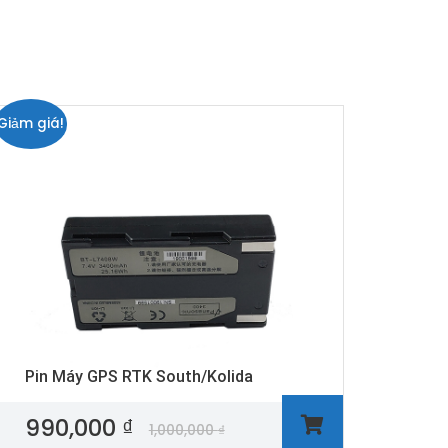
Giảm giá!
Pin Máy GPS RTK South/Kolida
990,000
₫
1,000,000
₫