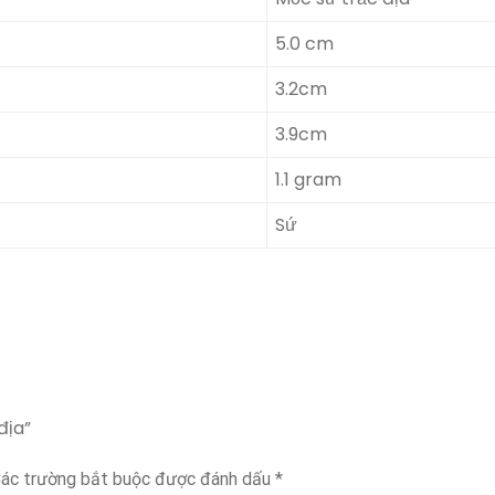
5.0 cm
3.2cm
3.9cm
1.1 gram
Sứ
địa”
ác trường bắt buộc được đánh dấu
*