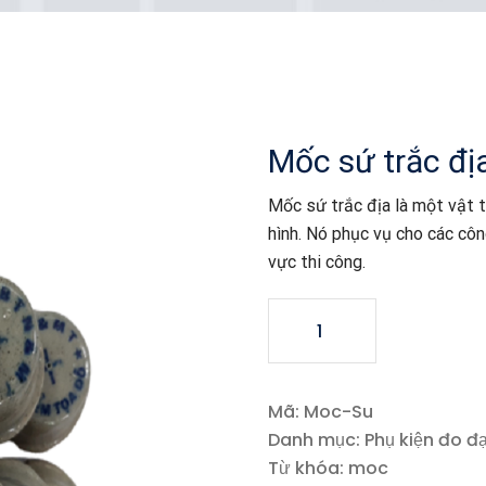
Mốc sứ trắc đị
Mốc sứ trắc địa là một vật t
hình. Nó phục vụ cho các côn
vực thi công.
Mốc
sứ
trắc
địa
Mã:
Moc-Su
số
Danh mục:
Phụ kiện đo đ
lượng
Từ khóa:
moc