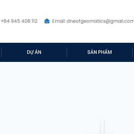
 +84 945 408 112
Email: dneofgeomatics@gmail.co
DỰ ÁN
SẢN PHẨM