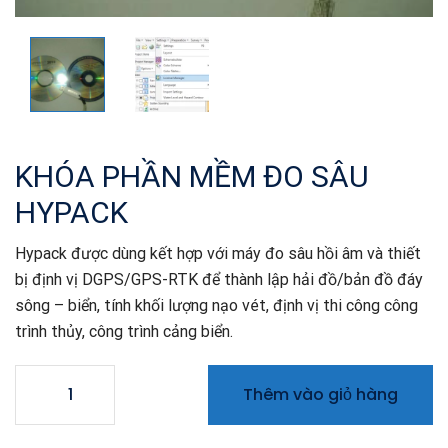
KHÓA PHẦN MỀM ĐO SÂU
HYPACK
Hypack được dùng kết hợp với máy đo sâu hồi âm và thiết
bị định vị DGPS/GPS-RTK để thành lập hải đồ/bản đồ đáy
sông – biển, tính khối lượng nạo vét, định vị thi công công
trình thủy, công trình cảng biển.
KHÓA
Thêm vào giỏ hàng
PHẦN
MỀM