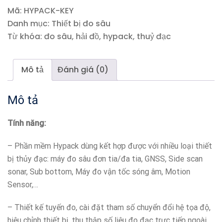
ĐO
Mã:
HYPACK-KEY
SÂU
Danh mục:
Thiết bị đo sâu
HYPACK
Từ khóa:
đo sâu
,
hải đồ
,
hypack
,
thuỷ đạc
số
lượng
Mô tả
Đánh giá (0)
Mô tả
Tính năng:
– Phần mềm Hypack dùng kết hợp được với nhiều loại thiết
bị thủy đạc: máy đo sâu đơn tia/đa tia, GNSS, Side scan
sonar, Sub bottom, Máy đo vận tốc sóng âm, Motion
Sensor,…
– Thiết kế tuyến đo, cài đặt tham số chuyển đổi hệ tọa độ,
hiệu chỉnh thiết bị, thu thập số liệu đo đạc trực tiếp ngoài