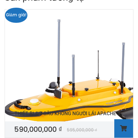
Giảm giá!
THIẾT BỊ ĐO SÂU KHÔNG NGƯỜI LÁI APACHE 3
590,000,000
₫
595,000,000
₫