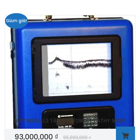
Giảm giá!
MÁY ĐO SÂU 2 TẦN SỐ SYQWEST BATHY 500DF
93,000,000
₫
95,000,000
₫