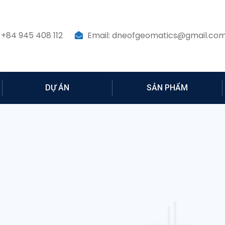
 +84 945 408 112
Email: dneofgeomatics@gmail.co
DỰ ÁN
SẢN PHẨM