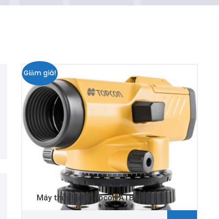
Giảm giá!
Máy thủy bình Topcon ATB4