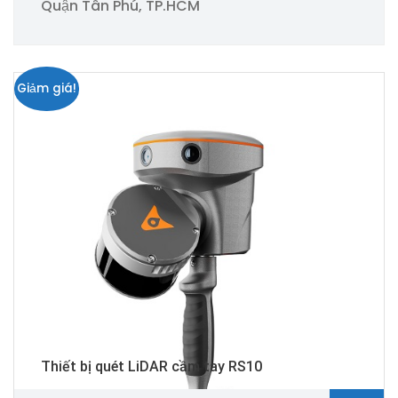
Quận Tân Phú, TP.HCM
Giảm giá!
Thiết bị quét LiDAR cầm tay RS10