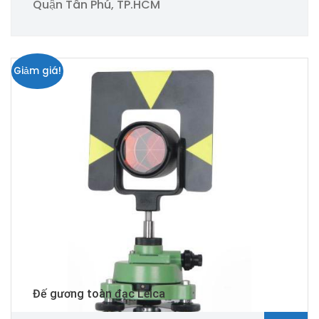
Quận Tân Phú, TP.HCM
Giảm giá!
Đế gương toàn đạc Leica