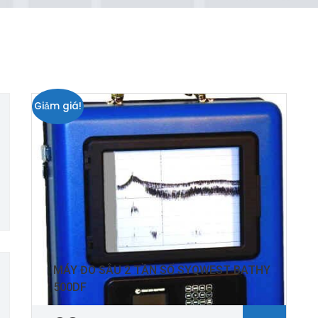
Giảm giá!
MÁY ĐO SÂU 2 TẦN SỐ SYQWEST BATHY
500DF