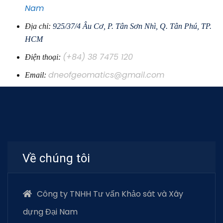
Nam
Địa chỉ:
925/37/4 Âu Cơ, P. Tân Sơn Nhì, Q. Tân Phú, TP.
HCM
(+84) 38 7475 120
Điện thoại:
dneofgeomatics@gmail.com
Email:
Về chúng tôi
Công ty TNHH Tư vấn Khảo sát và Xây
dựng Đại Nam